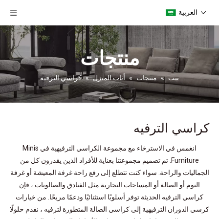
العربية
منتجات
بيت
»
منتجات
»
أثاث المنزل
»
كراسي الترفيه
كراسي الترفيه
انغمس في الاسترخاء مع مجموعة الكراسي الترفيهية في Minis
Furniture. تم تصميم مجموعتنا بعناية للأفراد الذين يقدرون كل من
الجماليات والراحة. سواء كنت تتطلع إلى رفع راحة غرفة المعيشة أو غرفة
النوم أو الصالة أو المساحات التجارية مثل الفنادق والصالونات ، فإن
كراسي الترفيه الحديثة توفر أسلوبًا استثنائيًا ودعمًا مريحًا. من خيارات
كرسي الدوران الترفيهية إلى كراسي الصالة المتطورة لترفيه ، نقدم حلولًا