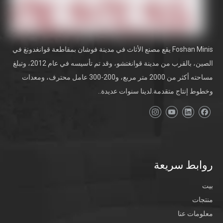
س: هل كراسي الترفيه الخاصة بك مناسبة للاستخدام التجاري؟
ج: بالتأكيد. تم تصميم العديد من تصميماتنا ، مثل كرسي أريكة الترفيه ،
بمواد متينة لتحمل الاستخدام اليومي في إعدادات الضيافة.
Foshan Minis يقع مصنع الأثاث في مدينة فوشان بمقاطعة قوانغدونغ في
استكشف مجموعة كرسي الترفيه اليوم
الصين، بالقرب من مدينة قوانغتشو، وقد تم تأسيسه في عام 2012، وتبلغ
مساحته أكثر من 2000 متر مربع، و200-300 عامل محترف، ومعدات
اكتشف كيف يمكن لكراسي الترفيه أن تحول مساحتك بالراحة والأناقة.
تصفح مجموعتنا الكاملة أو
اتصل بنا
لتوصيات شخصية.
وخطوط إنتاج متقدمة.لدينا سنوات عديدة..
روابط سريعة
بيت
منتجات
مساند خشبية ذات نوعية جيدة
كرسي مستلق من النسيج الجيد
معلومات عنا
كرسي نسيج الصوف مع العثماني
مع مسند قدم قابل للسحب