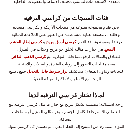
متعددة الاستخدامات لتناسب مختلف الأنماط والتفضيلات الداخلية.
فئات المنتجات من كراسي الترفيه
نحن نقدم مجموعة متنوعة من منتجات الأريكة والكراسي متعددة
الوظائف ، مصنفة بعناية لمساعدتك في العثور على الملاءمة المثالية:
لغرفة المعيشة وغرفة النوم:
كرسي أزرق مريح
و
كرسي إطار الخشب
النسيج
هي خيارات مثالية لخلق جو مريح وجذاب في المنزل.
للفنادق والصالات: ارفع مساحاتك التجارية مع
كرسي الذهب الفاخر
مصممة لجلب التطور إلى روبات الفنادق والصالات والأجنحة.
للحانات وتناول الطعام: استكشف
براز شريط قابل للتعديل
جمع ، دمج
الراحة مع الأسلوب لأماكن الضيافة الحديثة.
لماذا تختار كراسي الترفيه لدينا
راحة استثنائية: مصممة بشكل مريح مع خيارات مثل كرسي الترفيه مع
العثماني للاسترخاء الكامل للجسم ، وهو مثالي للمنزل أو مساحات
الضيافة.
المواد الممتازة: من النسيج إلى الجلد النقي ، تم تصميم كل كرسي بمواد