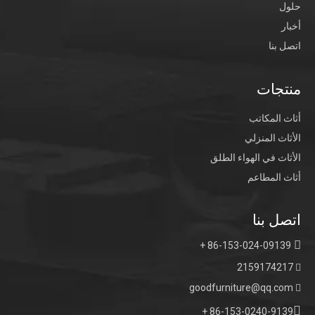
حلول
أخبار
اتصل بنا
منتجات
أثاث المكاتب
الأثاث المنزلي
الأثاث في الهواء الطلق
غرفة المعيشة جيدة نوعية النسيج
حانة كرسي الذهب المعدني
أثاث المطاعم
مرنة كرسي دوار واحد
Ajustable الأسود فيلفيت النسيج
البراز البراز
اتصل بنا

86-153-024-09139 +
2159174217

goodfurniture@qq.com


86-153-0240-9139 +