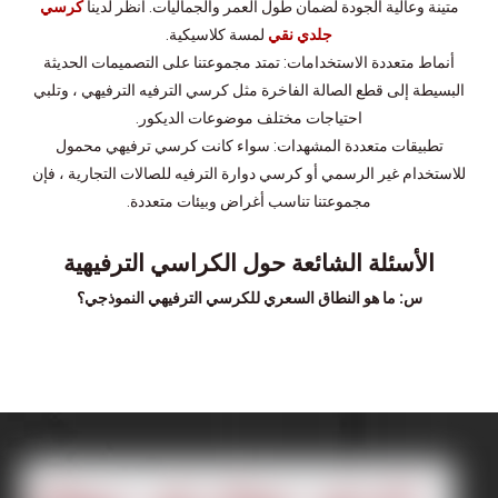
متينة وعالية الجودة لضمان طول العمر والجماليات. انظر لدينا
كرسي
جلدي نقي
لمسة كلاسيكية.
أنماط متعددة الاستخدامات: تمتد مجموعتنا على التصميمات الحديثة
البسيطة إلى قطع الصالة الفاخرة مثل كرسي الترفيه الترفيهي ، وتلبي
احتياجات مختلف موضوعات الديكور.
تطبيقات متعددة المشهدات: سواء كانت كرسي ترفيهي محمول
للاستخدام غير الرسمي أو كرسي دوارة الترفيه للصالات التجارية ، فإن
مجموعتنا تناسب أغراض وبيئات متعددة.
الأسئلة الشائعة حول الكراسي الترفيهية
س: ما هو النطاق السعري للكرسي الترفيهي النموذجي؟
ج: كراسي الترفيه الخاصة بنا تلبي مجموعة واسعة من الميزانيات. على
سبيل المثال ، لدينا
كرسي نسيج بسيط
يوفر قيمة ممتازة للراحة بأسعار
حلول
معقولة.
س: هل تقدم كراسي ترفيهية مناسبة للمساحات الصغيرة؟
ج: نعم ، تشتمل مجموعتنا على نماذج كرسي الترفيه القابلة للطي
المحمولة والكراسي الكسولة المدمجة المثالية للشقق أو زوايا القراءة أو
الصالات.