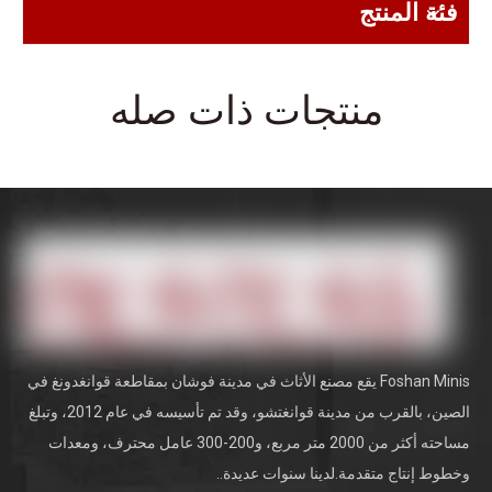
فئة المنتج
منتجات ذات صله
Foshan Minis يقع مصنع الأثاث في مدينة فوشان بمقاطعة قوانغدونغ في
الصين، بالقرب من مدينة قوانغتشو، وقد تم تأسيسه في عام 2012، وتبلغ
مساحته أكثر من 2000 متر مربع، و200-300 عامل محترف، ومعدات
وخطوط إنتاج متقدمة.لدينا سنوات عديدة..